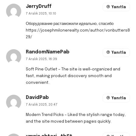
JerryDruff
Yanıtla
7 Aralık 2025, 10:10
Оборудование растаможили идеально, спасибо
https://josephmilonerealty.com/author/vonbutters8
29/
RandomNamePab
Yanıtla
7 Aralık 2025, 16:39
Soft Pine Outlet
– The site is well-organized and
fast, making product discovery smooth and
convenient.
DavidPab
Yanıtla
7 Aralık 2025, 20:47
Modern Trend Picks
– Liked the stylish range today,
and the site moved between pages quickly.