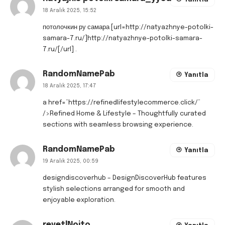
Yanıtla
18 Aralık 2025, 15:52
потолочкин ру самара [url=http://natyazhnye-potolki-
samara-7.ru/]http://natyazhnye-potolki-samara-
7.ru/[/url] .
RandomNamePab
Yanıtla
18 Aralık 2025, 17:47
a href=”https://refinedlifestylecommerce.click/”
/>Refined Home & Lifestyle – Thoughtfully curated
sections with seamless browsing experience.
RandomNamePab
Yanıtla
19 Aralık 2025, 00:59
designdiscoverhub
– DesignDiscoverHub features
stylish selections arranged for smooth and
enjoyable exploration.