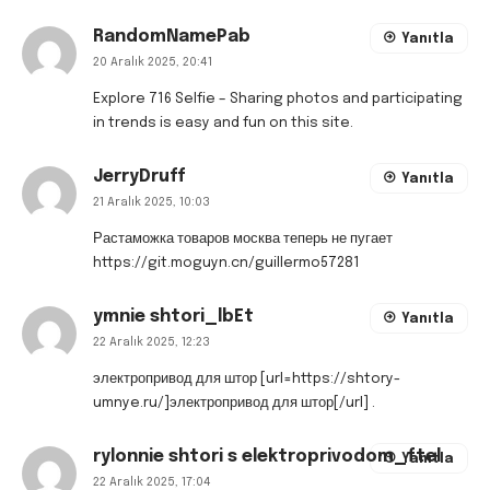
RandomNamePab
Yanıtla
20 Aralık 2025, 20:41
Explore 716 Selfie
– Sharing photos and participating
in trends is easy and fun on this site.
JerryDruff
Yanıtla
21 Aralık 2025, 10:03
Растаможка товаров москва теперь не пугает
https://git.moguyn.cn/guillermo57281
ymnie shtori_lbEt
Yanıtla
22 Aralık 2025, 12:23
электропривод для штор [url=https://shtory-
umnye.ru/]электропривод для штор[/url] .
rylonnie shtori s elektroprivodom_ftel
Yanıtla
22 Aralık 2025, 17:04