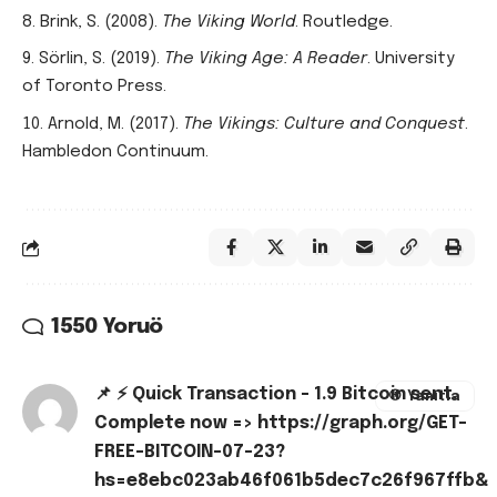
Brink, S. (2008).
The Viking World
. Routledge.
Sörlin, S. (2019).
The Viking Age: A Reader
. University
of Toronto Press.
Arnold, M. (2017).
The Vikings: Culture and Conquest
.
Hambledon Continuum.
1550 Yoruö
📌 ⚡ Quick Transaction - 1.9 Bitcoin sent.
Yanıtla
Complete now => https://graph.org/GET-
FREE-BITCOIN-07-23?
hs=e8ebc023ab46f061b5dec7c26f967ffb&