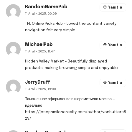
RandomNamePab
Yanıtla
11 Aralık 2025, 00:09
TFL Online Picks Hub
– Loved the content variety,
navigation felt very simple.
MichaelPab
Yanıtla
11 Aralık 2025, 11:47
Hidden Valley Market
– Beautifully displayed
products, making browsing simple and enjoyable.
JerryDruff
Yanıtla
11 Aralık 2025, 19:00
Таможенное оформление в шереметьево москва —
идеально
https://josephmilonerealty.com/author/vonbutters8
29/