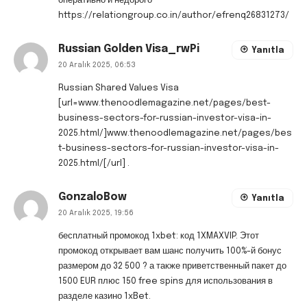
оперативно и недорого
https://relationgroup.co.in/author/efrenq26831273/
Russian Golden Visa_rwPi
Yanıtla
20 Aralık 2025, 06:53
Russian Shared Values Visa
[url=www.thenoodlemagazine.net/pages/best-
business-sectors-for-russian-investor-visa-in-
2025.html/]www.thenoodlemagazine.net/pages/bes
t-business-sectors-for-russian-investor-visa-in-
2025.html/[/url] .
GonzaloBow
Yanıtla
20 Aralık 2025, 19:56
бесплатный промокод 1xbet
: код 1XMAXVIP. Этот
промокод открывает вам шанс получить 100%-й бонус
размером до 32 500 ? а также приветственный пакет до
1500 EUR плюс 150 free spins для использования в
разделе казино 1xBet.