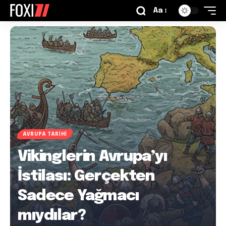
Aa
AVRUPA TARIHI
Vikinglerin Avrupa’yı
İstilası: Gerçekten
Sadece Yağmacı
mıydılar?