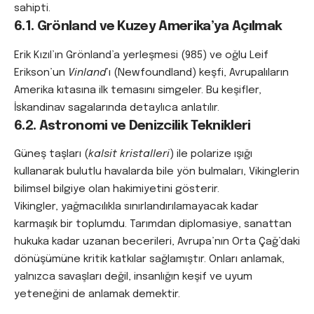
sahipti.
6.1. Grönland ve Kuzey Amerika’ya Açılmak
Erik Kızıl’ın Grönland’a yerleşmesi (985) ve oğlu Leif
Erikson’un
Vinland
’ı (Newfoundland) keşfi, Avrupalıların
Amerika kıtasına ilk temasını simgeler. Bu keşifler,
İskandinav sagalarında detaylıca anlatılır.
6.2. Astronomi ve Denizcilik Teknikleri
Güneş taşları (
kalsit kristalleri
) ile polarize ışığı
kullanarak bulutlu havalarda bile yön bulmaları, Vikinglerin
bilimsel bilgiye olan hakimiyetini gösterir.
Vikingler, yağmacılıkla sınırlandırılamayacak kadar
karmaşık bir toplumdu. Tarımdan diplomasiye, sanattan
hukuka kadar uzanan becerileri, Avrupa’nın Orta Çağ’daki
dönüşümüne kritik katkılar sağlamıştır. Onları anlamak,
yalnızca savaşları değil, insanlığın keşif ve uyum
yeteneğini de anlamak demektir.