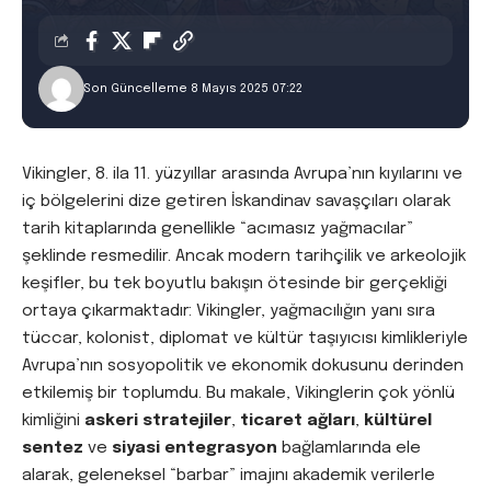
Son Güncelleme 8 Mayıs 2025 07:22
Vikingler, 8. ila 11. yüzyıllar arasında Avrupa’nın kıyılarını ve
iç bölgelerini dize getiren İskandinav savaşçıları olarak
tarih kitaplarında genellikle “acımasız yağmacılar”
şeklinde resmedilir. Ancak modern tarihçilik ve arkeolojik
keşifler, bu tek boyutlu bakışın ötesinde bir gerçekliği
ortaya çıkarmaktadır: Vikingler, yağmacılığın yanı sıra
tüccar, kolonist, diplomat ve kültür taşıyıcısı kimlikleriyle
Avrupa’nın sosyopolitik ve ekonomik dokusunu derinden
etkilemiş bir toplumdu. Bu makale, Vikinglerin çok yönlü
kimliğini
askeri stratejiler
,
ticaret ağları
,
kültürel
sentez
ve
siyasi entegrasyon
bağlamlarında ele
alarak, geleneksel “barbar” imajını akademik verilerle