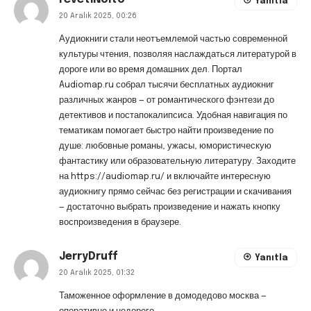
revetlNoito
Yanıtla
20 Aralık 2025, 00:26
Аудиокниги стали неотъемлемой частью современной
культуры чтения, позволяя наслаждаться литературой в
дороге или во время домашних дел. Портал
Audiomap.ru собрал тысячи бесплатных аудиокниг
различных жанров — от романтического фэнтези до
детективов и постапокалипсиса. Удобная навигация по
тематикам помогает быстро найти произведение по
душе: любовные романы, ужасы, юмористическую
фантастику или образовательную литературу. Заходите
на
https://audiomap.ru/
и включайте интересную
аудиокнигу прямо сейчас без регистрации и скачивания
— достаточно выбрать произведение и нажать кнопку
воспроизведения в браузере.
JerryDruff
Yanıtla
20 Aralık 2025, 01:32
Таможенное оформление в домодедово москва —