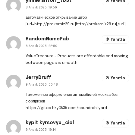
ymnie shtori_tbSt
Yanıtla
8 Aralık 2025, 19:56
автоматическое открывание штор
[url=http://prokarniz29.ru]http://prokarniz29.ru[/url] .
RandomNamePab
Yanıtla
8 Aralık 2025, 22:50
ValueTreasure
– Products are affordable and moving
between pages is smooth.
JerryDruff
Yanıtla
9 Aralık 2025, 00:48
Таможенное оформление автомобилей москва без
сюрпризов
https://gitea.hky3535.com/saundrahilyard
kypit kyrsovyu_ciol
Yanıtla
9 Aralık 2025, 19:14