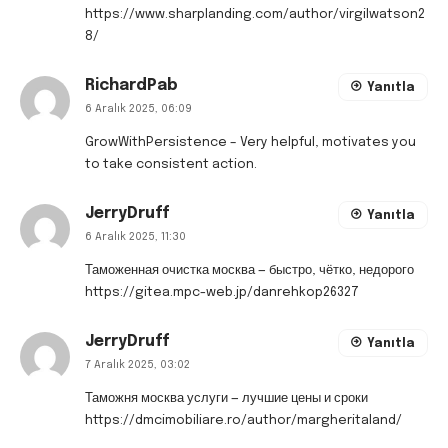
https://www.sharplanding.com/author/virgilwatson2
8/
RichardPab
Yanıtla
6 Aralık 2025, 06:09
GrowWithPersistence
– Very helpful, motivates you
to take consistent action.
JerryDruff
Yanıtla
6 Aralık 2025, 11:30
Таможенная очистка москва — быстро, чётко, недорого
https://gitea.mpc-web.jp/danrehkop26327
JerryDruff
Yanıtla
7 Aralık 2025, 03:02
Таможня москва услуги — лучшие цены и сроки
https://dmcimobiliare.ro/author/margheritaland/