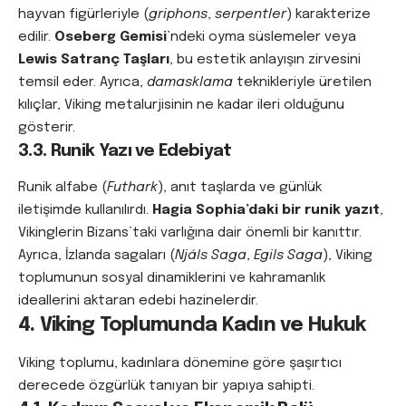
hayvan figürleriyle (
griphons
,
serpentler
) karakterize
edilir.
Oseberg Gemisi
’ndeki oyma süslemeler veya
Lewis Satranç Taşları
, bu estetik anlayışın zirvesini
temsil eder. Ayrıca,
damasklama
teknikleriyle üretilen
kılıçlar, Viking metalurjisinin ne kadar ileri olduğunu
gösterir.
3.3. Runik Yazı ve Edebiyat
Runik alfabe (
Futhark
), anıt taşlarda ve günlük
iletişimde kullanılırdı.
Hagia Sophia’daki bir runik yazıt
,
Vikinglerin Bizans’taki varlığına dair önemli bir kanıttır.
Ayrıca, İzlanda sagaları (
Njáls Saga
,
Egils Saga
), Viking
toplumunun sosyal dinamiklerini ve kahramanlık
ideallerini aktaran edebi hazinelerdir.
4. Viking Toplumunda Kadın ve Hukuk
Viking toplumu, kadınlara dönemine göre şaşırtıcı
derecede özgürlük tanıyan bir yapıya sahipti.