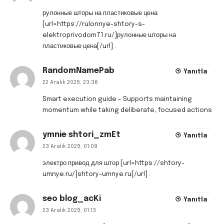
рулонные шторы на пластиковые цена
[url=https://rulonnye-shtory-s-
elektroprivodom71.ru/]рулонные шторы на
пластиковые цена[/url] .
RandomNamePab
Yanıtla
22 Aralık 2025, 23:36
Smart execution guide
– Supports maintaining
momentum while taking deliberate, focused actions
ymnie shtori_zmEt
Yanıtla
23 Aralık 2025, 01:09
электро привод для штор [url=https://shtory-
umnye.ru/]shtory-umnye.ru[/url] .
seo blog_acKi
Yanıtla
23 Aralık 2025, 01:13