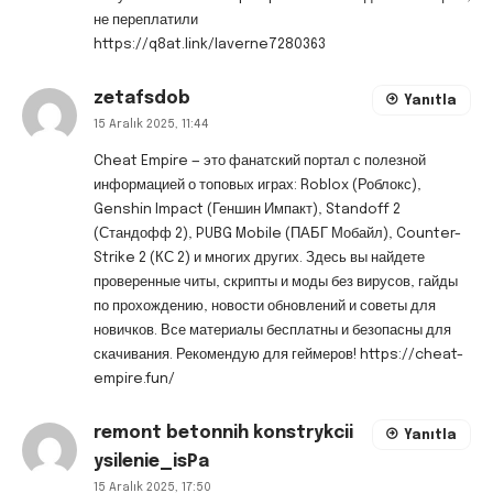
не переплатили
https://q8at.link/laverne7280363
zetafsdob
Yanıtla
15 Aralık 2025, 11:44
Cheat Empire — это фанатский портал с полезной
информацией о топовых играх: Roblox (Роблокс),
Genshin Impact (Геншин Импакт), Standoff 2
(Стандофф 2), PUBG Mobile (ПАБГ Мобайл), Counter-
Strike 2 (КС 2) и многих других. Здесь вы найдете
проверенные читы, скрипты и моды без вирусов, гайды
по прохождению, новости обновлений и советы для
новичков. Все материалы бесплатны и безопасны для
скачивания. Рекомендую для геймеров!
https://cheat-
empire.fun/
remont betonnih konstrykcii
Yanıtla
ysilenie_isPa
15 Aralık 2025, 17:50