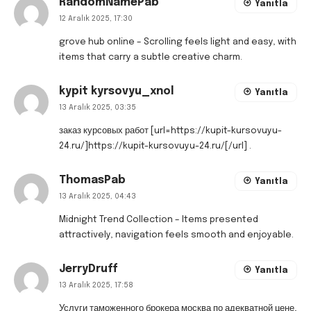
RandomNamePab
Yanıtla
12 Aralık 2025, 17:30
grove hub online
– Scrolling feels light and easy, with
items that carry a subtle creative charm.
kypit kyrsovyu_xnol
Yanıtla
13 Aralık 2025, 03:35
заказ курсовых работ [url=https://kupit-kursovuyu-
24.ru/]https://kupit-kursovuyu-24.ru/[/url] .
ThomasPab
Yanıtla
13 Aralık 2025, 04:43
Midnight Trend Collection
– Items presented
attractively, navigation feels smooth and enjoyable.
JerryDruff
Yanıtla
13 Aralık 2025, 17:58
Услуги таможенного брокера москва по адекватной цене,