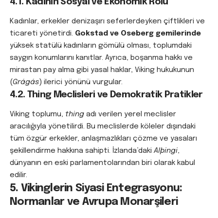
4.1. Kadının Sosyal ve Ekonomik Rolü
Kadınlar, erkekler denizaşırı seferlerdeyken çiftlikleri ve
ticareti yönetirdi.
Gokstad ve Oseberg gemilerinde
yüksek statülü kadınların gömülü olması, toplumdaki
saygın konumlarını kanıtlar. Ayrıca, boşanma hakkı ve
mirastan pay alma gibi yasal haklar, Viking hukukunun
(
Grágás
) ilerici yönünü vurgular.
4.2. Thing Meclisleri ve Demokratik Pratikler
Viking toplumu,
thing
adı verilen yerel meclisler
aracılığıyla yönetilirdi. Bu meclislerde köleler dışındaki
tüm özgür erkekler, anlaşmazlıkları çözme ve yasaları
şekillendirme hakkına sahipti. İzlanda’daki
Alþingi
,
dünyanın en eski parlamentolarından biri olarak kabul
edilir.
5. Vikinglerin Siyasi Entegrasyonu:
Normanlar ve Avrupa Monarşileri