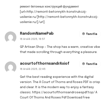
ремонт бетонных конструкций фундамент
[url=http://remont-betonnykh-konstrukczij-
usilenie.ru/]http://remont-betonnykh-konstrukczij-
usilenie.ru/[/url] .
RandomNamePab
Yanıtla
16 Aralık 2025, 19:57
GP Artisan Shop
– The shop has a warm, creative vibe
that made scrolling through everything a pleasure.
acourtofthornsandrAxiof
Yanıtla
16 Aralık 2025, 22:45
Get the best reading experience with the digital
version. The A Court of Thorns and Roses PDF is crisp
and clear. It is the modern way to enjoy a fantasy
classic.
https://acourtofthornsandrosespdf.top/
A
Court Of Thorns And Roses Pdf Download Free