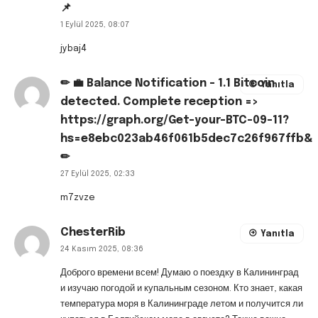
📌
1 Eylül 2025, 08:07
jybaj4
✏ 💼 Balance Notification - 1.1 Bitcoin
Yanıtla
detected. Complete reception =>
https://graph.org/Get-your-BTC-09-11?
hs=e8ebc023ab46f061b5dec7c26f967ffb&
✏
27 Eylül 2025, 02:33
m7zvze
ChesterRib
Yanıtla
24 Kasım 2025, 08:36
Доброго времени всем! Думаю о поездку в Калининград
и изучаю погодой и купальным сезоном. Кто знает, какая
температура моря в Калининграде летом и получится ли