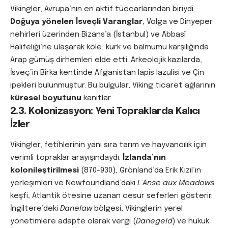
Vikingler, Avrupa’nın en aktif tüccarlarından biriydi.
Doğuya yönelen İsveçli Varanglar
, Volga ve Dinyeper
nehirleri üzerinden Bizans’a (İstanbul) ve Abbasî
Halifeliği’ne ulaşarak köle, kürk ve balmumu karşılığında
Arap gümüş dirhemleri elde etti. Arkeolojik kazılarda,
İsveç’in Birka kentinde Afganistan lapis lazulisi ve Çin
ipekleri bulunmuştur. Bu bulgular, Viking ticaret ağlarının
küresel boyutunu
kanıtlar.
2.3. Kolonizasyon: Yeni Topraklarda Kalıcı
İzler
Vikingler, fetihlerinin yanı sıra tarım ve hayvancılık için
verimli topraklar arayışındaydı.
İzlanda’nın
kolonileştirilmesi
(870-930), Grönland’da Erik Kızıl’ın
yerleşimleri ve Newfoundland’daki
L’Anse aux Meadows
keşfi, Atlantik ötesine uzanan cesur seferleri gösterir.
İngiltere’deki
Danelaw
bölgesi, Vikinglerin yerel
yönetimlere adapte olarak vergi (
Danegeld
) ve hukuk