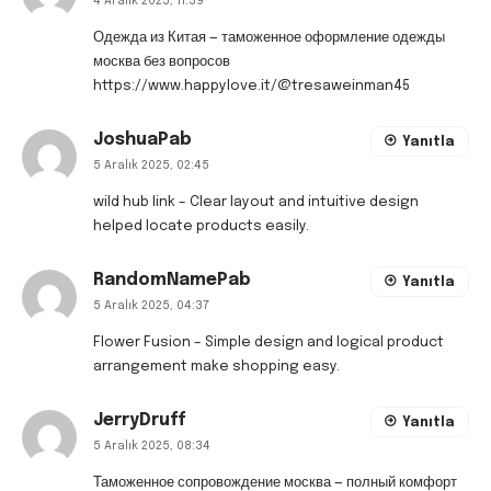
4 Aralık 2025, 11:39
Одежда из Китая — таможенное оформление одежды
москва без вопросов
https://www.happylove.it/@tresaweinman45
JoshuaPab
Yanıtla
5 Aralık 2025, 02:45
wild hub link
– Clear layout and intuitive design
helped locate products easily.
RandomNamePab
Yanıtla
5 Aralık 2025, 04:37
Flower Fusion
– Simple design and logical product
arrangement make shopping easy.
JerryDruff
Yanıtla
5 Aralık 2025, 08:34
Таможенное сопровождение москва — полный комфорт