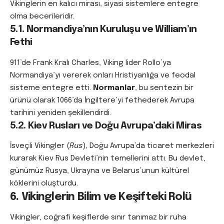
Vikinglerin en kalıcı mirası, siyasi sistemlere entegre
olma becerileridir.
5.1. Normandiya’nın Kuruluşu ve William’ın
Fethi
911’de Frank Kralı Charles, Viking lider Rollo’ya
Normandiya’yı vererek onları Hristiyanlığa ve feodal
sisteme entegre etti.
Normanlar
, bu sentezin bir
ürünü olarak 1066’da İngiltere’yi fethederek Avrupa
tarihini yeniden şekillendirdi.
5.2. Kiev Rusları ve Doğu Avrupa’daki Miras
İsveçli Vikingler (
Rus
), Doğu Avrupa’da ticaret merkezleri
kurarak Kiev Rus Devleti’nin temellerini attı. Bu devlet,
günümüz Rusya, Ukrayna ve Belarus’unun kültürel
köklerini oluşturdu.
6. Vikinglerin Bilim ve Keşifteki Rolü
Vikingler, coğrafi keşiflerde sınır tanımaz bir ruha