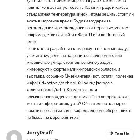
купаться в Балтийском море в августе? Также важно
понять, когда стартует сезон в Калининграде и какова
стандартная температура зимой, чтобы решить, стоит ли
ехать в морозное время. Буду благодарен за
рекомендации и рекомендации по интересным местам,
например, стоит ли зайти в Форт 11 или на Янтарный
пляж.
Если кто-то разрабатывал маршрут по Калининграду,
укажите, куда лучше направиться вечером и какие
живописные улицы стоит однозначно увидеть.
Интересуют и форты Калининградской области, и
выставки, особенно Музей янтаря (вот, кстати, полезная
инфа [url=https://school16vlad.ru/]погода в
калининграде[/url] ). Кроме того, для
времяпрепровождения с детьми в Светлогорске какие
места и кафе рекомендуете? Обязательно планирую
посетить органный зал в Кафедральном соборе — никто
не бывал на мероприятиях?
JerryDruff
Yanıtla