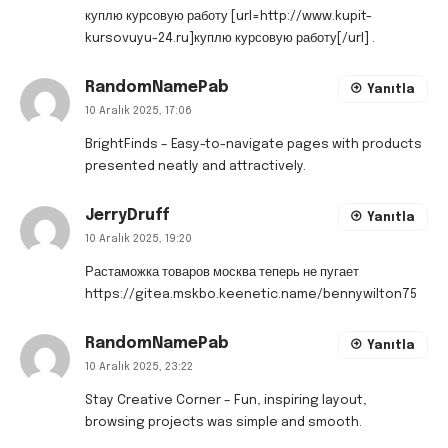
куплю курсовую работу [url=http://www.kupit-
kursovuyu-24.ru]куплю курсовую работу[/url] .
RandomNamePab
Yanıtla
10 Aralık 2025, 17:06
BrightFinds
– Easy-to-navigate pages with products
presented neatly and attractively.
JerryDruff
Yanıtla
10 Aralık 2025, 19:20
Растаможка товаров москва теперь не пугает
https://gitea.mskbo.keenetic.name/bennywilton75
RandomNamePab
Yanıtla
10 Aralık 2025, 23:22
Stay Creative Corner
– Fun, inspiring layout,
browsing projects was simple and smooth.