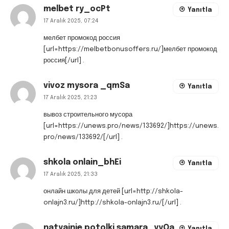
melbet ry_ocPt
Yanıtla
17 Aralık 2025, 07:24
мелбет промокод россия
[url=https://melbetbonusoffers.ru/]мелбет промокод
россия[/url] .
vivoz mysora _qmSa
Yanıtla
17 Aralık 2025, 21:23
вывоз строительного мусора
[url=https://unews.pro/news/133692/]https://unews.
pro/news/133692/[/url] .
shkola onlain_bhEi
Yanıtla
17 Aralık 2025, 21:33
онлайн школы для детей [url=http://shkola-
onlajn3.ru/]http://shkola-onlajn3.ru/[/url] .
natyajnie potolki samara_yyOa