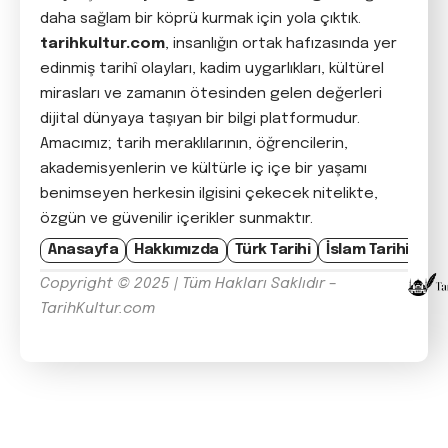
daha sağlam bir köprü kurmak için yola çıktık.
tarihkultur.com
, insanlığın ortak hafızasında yer
edinmiş tarihî olayları, kadim uygarlıkları, kültürel
mirasları ve zamanın ötesinden gelen değerleri
dijital dünyaya taşıyan bir bilgi platformudur.
Amacımız; tarih meraklılarının, öğrencilerin,
akademisyenlerin ve kültürle iç içe bir yaşamı
benimseyen herkesin ilgisini çekecek nitelikte,
özgün ve güvenilir içerikler sunmaktır.
Anasayfa
Hakkımızda
Türk Tarihi
İslam Tarihi
Avr
Copyright © 2025 | Tüm Hakları Saklıdır –
TarihKultur.com