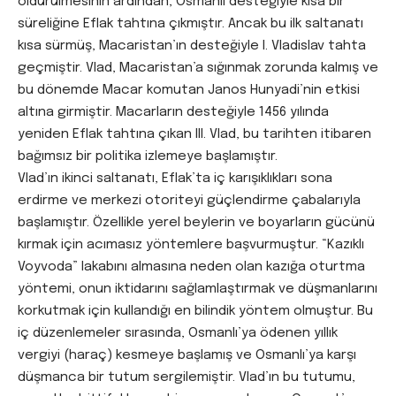
öldürülmesinin ardından, Osmanlı desteğiyle kısa bir
süreliğine Eflak tahtına çıkmıştır. Ancak bu ilk saltanatı
kısa sürmüş, Macaristan’ın desteğiyle I. Vladislav tahta
geçmiştir. Vlad, Macaristan’a sığınmak zorunda kalmış ve
bu dönemde Macar komutan Janos Hunyadi’nin etkisi
altına girmiştir. Macarların desteğiyle 1456 yılında
yeniden Eflak tahtına çıkan III. Vlad, bu tarihten itibaren
bağımsız bir politika izlemeye başlamıştır.
Vlad’ın ikinci saltanatı, Eflak’ta iç karışıklıkları sona
erdirme ve merkezi otoriteyi güçlendirme çabalarıyla
başlamıştır. Özellikle yerel beylerin ve boyarların gücünü
kırmak için acımasız yöntemlere başvurmuştur. “Kazıklı
Voyvoda” lakabını almasına neden olan kazığa oturtma
yöntemi, onun iktidarını sağlamlaştırmak ve düşmanlarını
korkutmak için kullandığı en bilindik yöntem olmuştur. Bu
iç düzenlemeler sırasında, Osmanlı’ya ödenen yıllık
vergiyi (haraç) kesmeye başlamış ve Osmanlı’ya karşı
düşmanca bir tutum sergilemiştir. Vlad’ın bu tutumu,