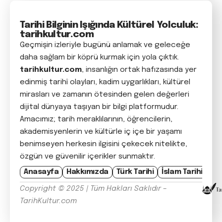
Tarihi Bilginin Işığında Kültürel Yolculuk:
tarihkultur.com
Geçmişin izleriyle bugünü anlamak ve geleceğe
daha sağlam bir köprü kurmak için yola çıktık.
tarihkultur.com
, insanlığın ortak hafızasında yer
edinmiş tarihî olayları, kadim uygarlıkları, kültürel
mirasları ve zamanın ötesinden gelen değerleri
dijital dünyaya taşıyan bir bilgi platformudur.
Amacımız; tarih meraklılarının, öğrencilerin,
akademisyenlerin ve kültürle iç içe bir yaşamı
benimseyen herkesin ilgisini çekecek nitelikte,
özgün ve güvenilir içerikler sunmaktır.
Anasayfa
Hakkımızda
Türk Tarihi
İslam Tarihi
Avr
Copyright © 2025 | Tüm Hakları Saklıdır –
TarihKultur.com