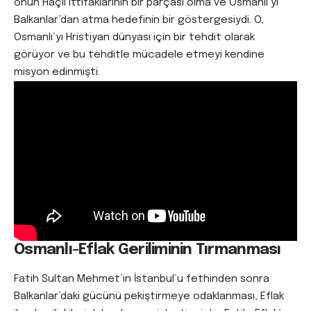
onun Haçlı ittifaklarının bir parçası olma ve Osmanlı’yı
Balkanlar’dan atma hedefinin bir göstergesiydi. O,
Osmanlı’yı Hristiyan dünyası için bir tehdit olarak
görüyor ve bu tehditle mücadele etmeyi kendine
misyon edinmişti.
Osmanlı-Eflak Geriliminin Tırmanması
Fatih Sultan Mehmet’in İstanbul’u fethinden sonra
Balkanlar’daki gücünü pekiştirmeye odaklanması, Eflak