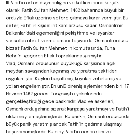
III. Vlad’ın artan düşmanlığına ve katliamlarına karşılık
olarak, Fatih Sultan Mehmet, 1462 baharında büyük bir
orduyla Eflak üzerine sefere çıkmaya karar vermiştir. Bu
sefer, Fatih’in kişisel intikam arzusu kadar, Osmanlı’nın
Balkanlar’daki egemenliğini pekiştirme ve isyankar
vassallara ibret verme amacı taşıyordu. Osmanlı ordusu,
bizzat Fatih Sultan Mehmet’in komutasında, Tuna
Nehri’ni geçerek Eflak topraklarına girmiştir.
Vlad, Osmanlı ordusunun büyüklüğü karşısında açık
meydan savaşından kaçınmış ve yıpratma taktikleri
uygulamıştır. Köyleri boşaltmış, kuyuları zehirlemiş ve
yolları engellemiştir. En ünlü direniş eylemlerinden biri, 17
Haziran 1462 gecesi Târgoviște yakınlarında
gerçekleştirdiği gece baskınıdır. Vlad ve askerleri,
Osmanlı ordugahına sızarak kargaşa yaratmayı ve Fatih’i
öldürmeyi amaçlamışlardır. Bu baskın, Osmanlı ordusunda
büyük panik yaratmış ancak Fatih’in çadırına ulaşmayı
başaramamışlardır. Bu olay, Vlad’ın cesaretini ve