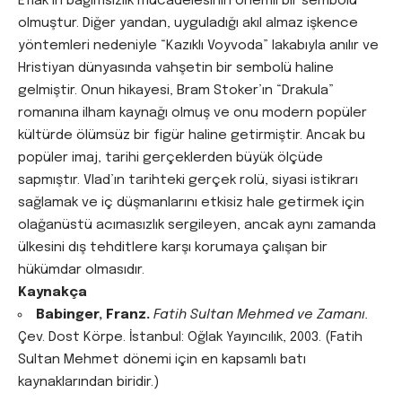
Eflak’ın bağımsızlık mücadelesinin önemli bir sembolü
olmuştur. Diğer yandan, uyguladığı akıl almaz işkence
yöntemleri nedeniyle “Kazıklı Voyvoda” lakabıyla anılır ve
Hristiyan dünyasında vahşetin bir sembolü haline
gelmiştir. Onun hikayesi, Bram Stoker’ın “Drakula”
romanına ilham kaynağı olmuş ve onu modern popüler
kültürde ölümsüz bir figür haline getirmiştir. Ancak bu
popüler imaj, tarihi gerçeklerden büyük ölçüde
sapmıştır. Vlad’ın tarihteki gerçek rolü, siyasi istikrarı
sağlamak ve iç düşmanlarını etkisiz hale getirmek için
olağanüstü acımasızlık sergileyen, ancak aynı zamanda
ülkesini dış tehditlere karşı korumaya çalışan bir
hükümdar olmasıdır.
Kaynakça
Babinger, Franz.
Fatih Sultan Mehmed ve Zamanı.
Çev. Dost Körpe. İstanbul: Oğlak Yayıncılık, 2003. (Fatih
Sultan Mehmet dönemi için en kapsamlı batı
kaynaklarından biridir.)