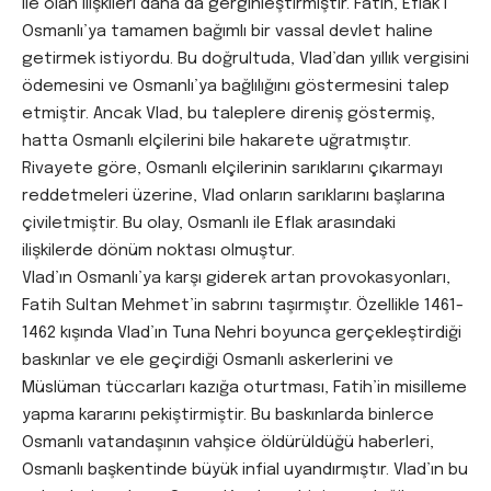
ile olan ilişkileri daha da gerginleştirmiştir. Fatih, Eflak’ı
Osmanlı’ya tamamen bağımlı bir vassal devlet haline
getirmek istiyordu. Bu doğrultuda, Vlad’dan yıllık vergisini
ödemesini ve Osmanlı’ya bağlılığını göstermesini talep
etmiştir. Ancak Vlad, bu taleplere direniş göstermiş,
hatta Osmanlı elçilerini bile hakarete uğratmıştır.
Rivayete göre, Osmanlı elçilerinin sarıklarını çıkarmayı
reddetmeleri üzerine, Vlad onların sarıklarını başlarına
çiviletmiştir. Bu olay, Osmanlı ile Eflak arasındaki
ilişkilerde dönüm noktası olmuştur.
Vlad’ın Osmanlı’ya karşı giderek artan provokasyonları,
Fatih Sultan Mehmet’in sabrını taşırmıştır. Özellikle 1461-
1462 kışında Vlad’ın Tuna Nehri boyunca gerçekleştirdiği
baskınlar ve ele geçirdiği Osmanlı askerlerini ve
Müslüman tüccarları kazığa oturtması, Fatih’in misilleme
yapma kararını pekiştirmiştir. Bu baskınlarda binlerce
Osmanlı vatandaşının vahşice öldürüldüğü haberleri,
Osmanlı başkentinde büyük infial uyandırmıştır. Vlad’ın bu