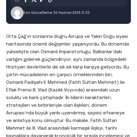
Son Güncelleme 30 Haziran 2025 21:33
Orta Çağ’ın sonlarına doğru Avrupa ve Yakın Doğu siyasi
haritasında önemli değişimler yaşanıyordu. Bu dönemde
yükselişte olan Osmanlı İmparatorluğu, Balkanlar’daki
varlığını giderek güçlendiriyor, aynı zamanda bölgedeki
Hristiyan devletlerle de sık sık karşı karşıya geliyordu. Bu
çetin mücadelenin en çarpıcı örneklerinden biri,
Osmanlı Padişahı II. Mehmed (Fatih Sultan Mehmet) ile
Eflak Prensi III. Vlad (Kazıklı Voyvoda) arasındaki uzun
soluklu ve kanlı çatışmadır. İki liderin karakterleri,
stratejileri ve birbirleriyle olan ilişkileri, dönem
Avrupası’nda büyük yankı uyandırmış, sayısız efsaneye
ve anlatıya konu olmuştur. Bu makale, Fatih Sultan
Mehmet ile III. Vlad arasındaki karmaşık ilişkiyi, tarihi
kaynaklara dayanarak kronolojik bir sırayla incelemeyi ve