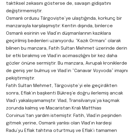
taktiksel zekasını gösterse de, savaşın gidişatını
değiştirmemiştir.
Osmanlı ordusu Târgoviște’ye ulaştığında, korkunç bir
manzarayla karşılaşmıştır: Kentin dışında, binlerce
Osmanlı esirinin ve Vlad’ın düşmanlarının kazıklara
geçirilmiş bedenleri uzanıyordu. “Kazık Ormanı” olarak
bilinen bu manzara, Fatih Sultan Mehmet üzerinde derin
bir etki bırakmış ve Vlad’ın acımasızlığını bir kez daha
gözler önüne sermiştir. Bu manzara, Avrupalı kroniklerde
de geniş yer bulmuş ve Vlad’ın “Canavar Voyvoda” imajını
pekiştirmiştir.
Fatih Sultan Mehmet, Târgoviște’yi ele geçirdikten
sonra, Eflak’ın başkenti Bükreş’e doğru ilerlemiş ancak
Vlad’ı yakalayamamıştır. Vlad, Transilvanya’ya kaçmak
zorunda kalmış ve Macaristan Kralı Matthias
Corvinus’tan yardım istemiştir. Fatih, Vlad’ın peşinden
gitmek yerine, Osmanlı yanlısı olan Vlad’ın kardeşi
Radu’yu Eflak tahtına oturtmuş ve Eflak’ı tamamen