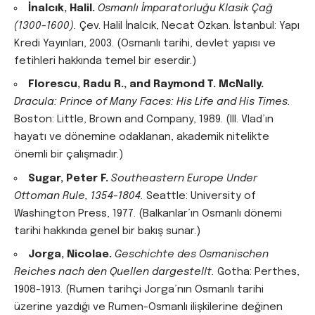
İnalcık, Halil.
Osmanlı İmparatorluğu Klasik Çağ
(1300-1600).
Çev. Halil İnalcık, Necat Özkan. İstanbul: Yapı
Kredi Yayınları, 2003. (Osmanlı tarihi, devlet yapısı ve
fetihleri hakkında temel bir eserdir.)
Florescu, Radu R., and Raymond T. McNally.
Dracula: Prince of Many Faces: His Life and His Times.
Boston: Little, Brown and Company, 1989. (III. Vlad’ın
hayatı ve dönemine odaklanan, akademik nitelikte
önemli bir çalışmadır.)
Sugar, Peter F.
Southeastern Europe Under
Ottoman Rule, 1354-1804.
Seattle: University of
Washington Press, 1977. (Balkanlar’ın Osmanlı dönemi
tarihi hakkında genel bir bakış sunar.)
Jorga, Nicolae.
Geschichte des Osmanischen
Reiches nach den Quellen dargestellt.
Gotha: Perthes,
1908-1913. (Rumen tarihçi Jorga’nın Osmanlı tarihi
üzerine yazdığı ve Rumen-Osmanlı ilişkilerine değinen